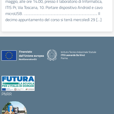
maggio, alle ore 14.00, presso il laboratorio di Informatica,
ITIS Pr, Via Toscana, 10. Portare dispositivo Android e cavo
microUSB. ……………………………………………………………………. Il
decimo appuntamento del corso si terrà mercoledì 29 […]
Istituto Tecnico Industriale Statale
ITIS Leonardo Da Vinci
Parma
PNRR