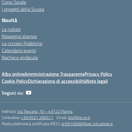
Corso Serale
I progetti della Scuola
Novità
Le notizie
Rassegna stampa
Le circolari Pubbliche
Calendario eventi
Bacheca sindacale
Albo online
Amministrazione Trasparente
Privacy Policy
Cookie Policy
Dichiarazione di accessibilità
Note legali
Seguici su:
Indirizzo:
Via Toscana, 10 – 43122 Parma
Centralino:
+39.0521.266511
Email:
itis@itis.pr.it
Posta elettronica certificata (PEC):
prtf010006@pec.istruzione.it