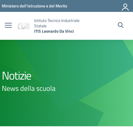
Vai ai contenuti
Vai al menu di navigazione
Vai al footer
Ministero dell'Istruzione e del Merito
Istituto Tecnico Industriale
Statale
ITIS Leonardo Da Vinci
Notizie
News della scuola