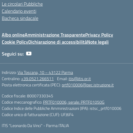
Le circolari Pubbliche
Calendario eventi
Bacheca sindacale
Albo online
Amministrazione Trasparente
Privacy Policy
Cookie Policy
Dichiarazione di accessibilità
Note legali
Seguici su:
Indirizzo:
Via Toscana, 10 – 43122 Parma
Centralino:
+39.0521.266511
Email:
itis@itis.pr.it
Posta elettronica certificata (PEC):
prtf010006@pec.istruzione.it
Codice fiscale: 80007330345
Codice meccanografico:
PRTF010006; serale: PRTF01050G
Codice Indice delle Pubbliche Amministrazioni (IPA): istsc_prtf010006
Codice unico di fatturazione (CUF): UFJ6F4
ITIS "Leonardo Da Vinci" - Parma ITALIA