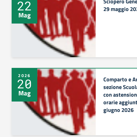
Sciopero Gener
22
29 maggio 20
Mag
2026
Comparto e Ar
20
sezione Scuola
Mag
con astensione
orarie aggiun
giugno 2026