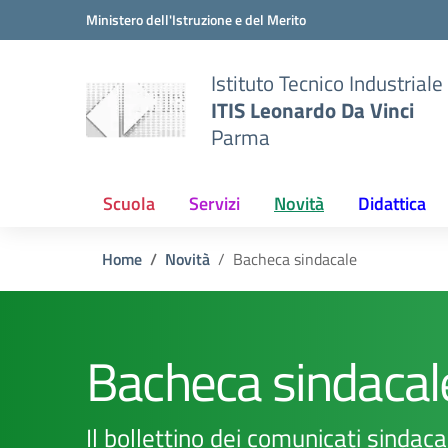
Vai ai contenuti
Vai al menu di navigazione
Vai al footer
Ministero dell'Istruzione e del Merito
Istituto Tecnico Industriale
ITIS Leonardo Da Vinci
Parma
Scuola
Servizi
Novità
Didattica
Home
Novità
Bacheca sindacale
Bacheca sindacal
Il bollettino dei comunicati sindaca