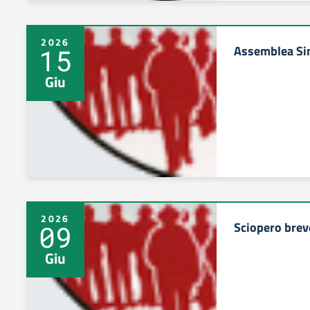
2026
Assemblea Si
15
Giu
2026
Sciopero breve
09
Giu