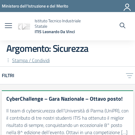
Vai ai contenuti
Vai al menu di navigazione
Vai al footer
Ministero dell'Istruzione e del Merito
Istituto Tecnico Industriale
Statale
ITIS Leonardo Da Vinci
Argomento: Sicurezza
Stampa / Condividi
FILTRI
CyberChallenge – Gara Nazionale – Ottavo posto!
Il team di cybersicurezza dell’Università di Parma (UniPR), con
il contributo di tre nostri studenti ITIS ha ottenuto il miglior
risultato di sempre, conquistando un eccezionale 8° posto
nella 8^ edizione dell’evento. Ottavi in una competizione […]