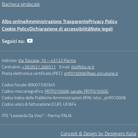
Bacheca sindacale
Albo online
Amministrazione Trasparente
Privacy Policy
Cookie Policy
Dichiarazione di accessibilità
Note legali
Seguici su:
Indirizzo:
Via Toscana, 10 – 43122 Parma
Centralino:
+39.0521.266511
Email:
itis@itis.pr.it
Posta elettronica certificata (PEC):
prtf010006@pec.istruzione.it
Codice fiscale: 80007330345
Codice meccanografico:
PRTF010006; serale: PRTF01050G
Codice Indice delle Pubbliche Amministrazioni (IPA): istsc_prtf010006
Codice unico di fatturazione (CUF): UFJ6F4
ITIS "Leonardo Da Vinci" - Parma ITALIA
Concept & Design by Designers Italia