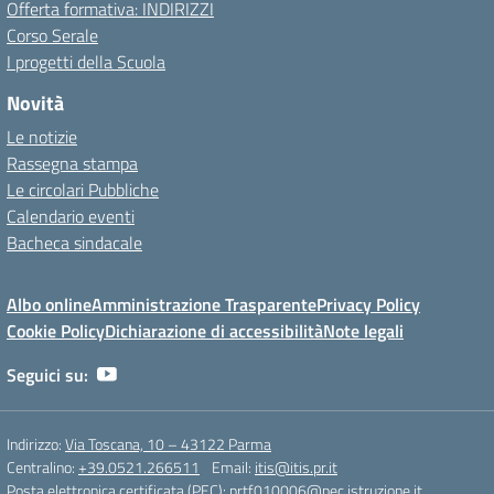
Offerta formativa: INDIRIZZI
Corso Serale
I progetti della Scuola
Novità
Le notizie
Rassegna stampa
Le circolari Pubbliche
Calendario eventi
Bacheca sindacale
Albo online
Amministrazione Trasparente
Privacy Policy
Cookie Policy
Dichiarazione di accessibilità
Note legali
Seguici su:
Indirizzo:
Via Toscana, 10 – 43122 Parma
Centralino:
+39.0521.266511
Email:
itis@itis.pr.it
Posta elettronica certificata (PEC):
prtf010006@pec.istruzione.it