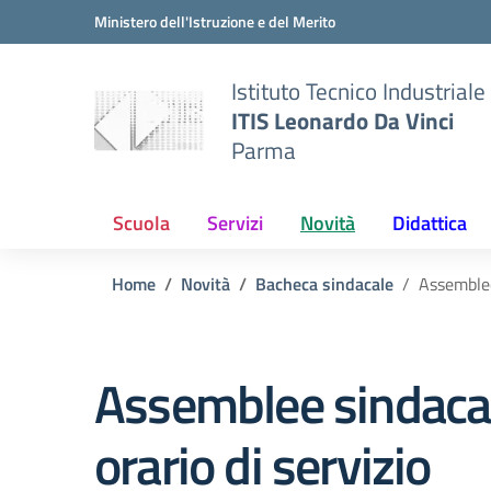
Vai ai contenuti
Vai al menu di navigazione
Vai al footer
Ministero dell'Istruzione e del Merito
Istituto Tecnico Industriale
ITIS Leonardo Da Vinci
Parma
Scuola
Servizi
Novità
Didattica
Home
Novità
Bacheca sindacale
Assemblee 
Assemblee sindacal
orario di servizio