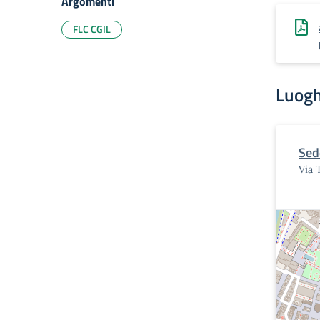
Argomenti
FLC CGIL
Luogh
Sed
Via 