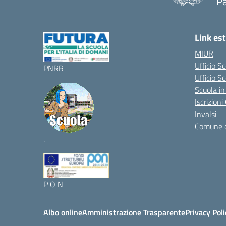
P
Link est
MIUR
Ufficio S
PNRR
Ufficio Sc
Scuola in
Iscrizion
Invalsi
Comune 
.
P O N
Albo online
Amministrazione Trasparente
Privacy Poli