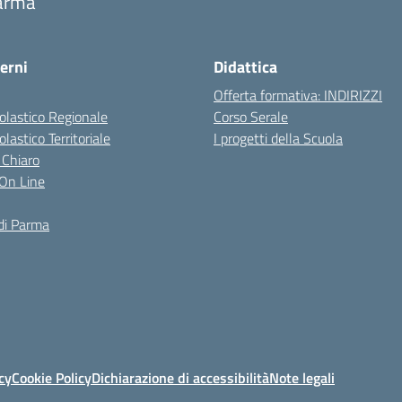
arma
erni
Didattica
Offerta formativa: INDIRIZZI
colastico Regionale
Corso Serale
olastico Territoriale
I progetti della Scuola
 Chiaro
i On Line
di Parma
cy
Cookie Policy
Dichiarazione di accessibilità
Note legali