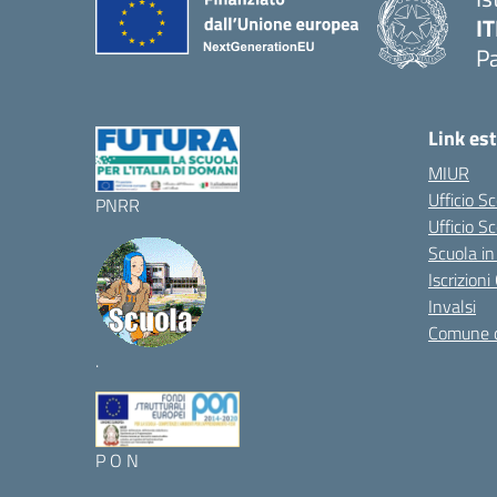
IT
P
Link est
MIUR
Ufficio S
PNRR
Ufficio Sc
Scuola in
Iscrizion
Invalsi
Comune 
.
P O N