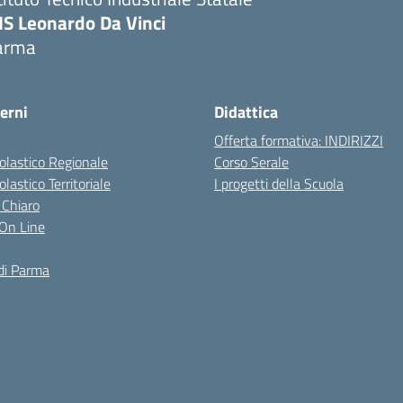
IS Leonardo Da Vinci
arma
erni
Didattica
Offerta formativa: INDIRIZZI
colastico Regionale
Corso Serale
olastico Territoriale
I progetti della Scuola
 Chiaro
i On Line
di Parma