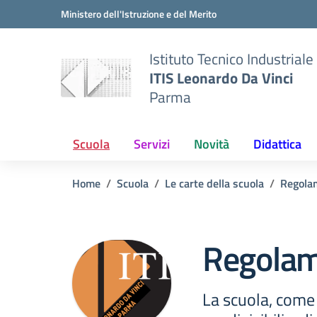
Vai ai contenuti
Vai al menu di navigazione
Vai al footer
Ministero dell'Istruzione e del Merito
Istituto Tecnico Industriale
ITIS Leonardo Da Vinci
Parma
Scuola
Servizi
Novità
Didattica
Home
Scuola
Le carte della scuola
Regola
Regolame
La scuola, come