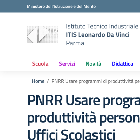
Vai ai contenuti
Vai al menu di navigazione
Vai al footer
Ministero dell'Istruzione e del Merito
Istituto Tecnico Industriale
ITIS Leonardo Da Vinci
Parma
Scuola
Servizi
Novità
Didattica
Home
PNRR Usare programmi di produttività pers
PNRR Usare progr
produttività person
Uffici Scolastici