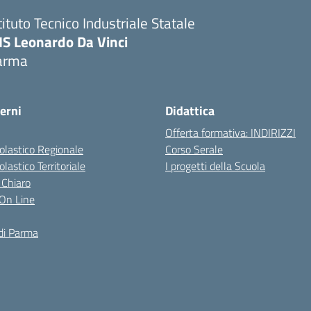
tituto Tecnico Industriale Statale
IS Leonardo Da Vinci
arma
erni
Didattica
Offerta formativa: INDIRIZZI
colastico Regionale
Corso Serale
olastico Territoriale
I progetti della Scuola
 Chiaro
i On Line
di Parma