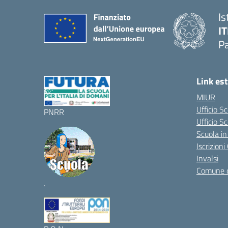
Is
IT
P
Link est
MIUR
Ufficio S
PNRR
Ufficio Sc
Scuola in
Iscrizion
Invalsi
Comune 
.