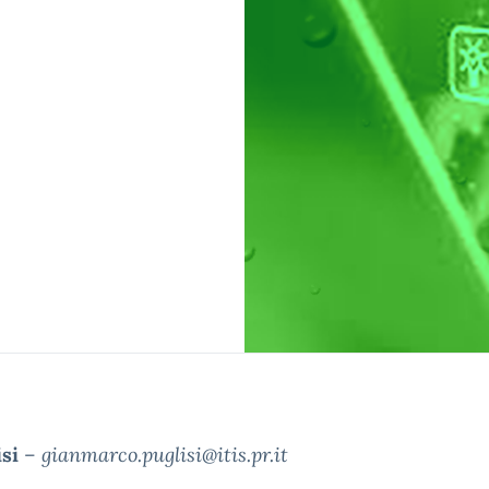
si
–
gianmarco.puglisi@itis.pr.it