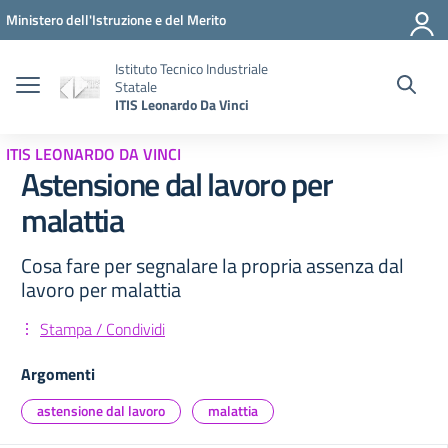
Vai ai contenuti
Vai al menu di navigazione
Vai al footer
Ministero dell'Istruzione e del Merito
Istituto Tecnico Industriale
Statale
ITIS Leonardo Da Vinci
ITIS LEONARDO DA VINCI
Astensione dal lavoro per
malattia
Cosa fare per segnalare la propria assenza dal
lavoro per malattia
Stampa / Condividi
Argomenti
astensione dal lavoro
malattia