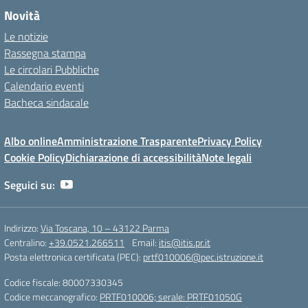
Novità
Le notizie
Rassegna stampa
Le circolari Pubbliche
Calendario eventi
Bacheca sindacale
Albo online
Amministrazione Trasparente
Privacy Policy
Cookie Policy
Dichiarazione di accessibilità
Note legali
Seguici su:
Indirizzo:
Via Toscana, 10 – 43122 Parma
Centralino:
+39.0521.266511
Email:
itis@itis.pr.it
Posta elettronica certificata (PEC):
prtf010006@pec.istruzione.it
Codice fiscale: 80007330345
Codice meccanografico:
PRTF010006; serale: PRTF01050G