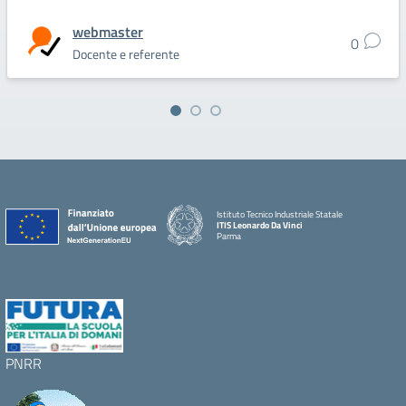
webmaster
0
Docente e referente
Istituto Tecnico Industriale Statale
ITIS Leonardo Da Vinci
Parma
PNRR