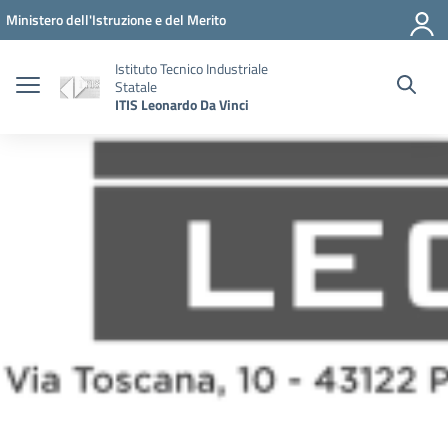
Vai ai contenuti
Vai al menu di navigazione
Vai al footer
Ministero dell'Istruzione e del Merito
Istituto Tecnico Industriale
Statale
ITIS Leonardo Da Vinci