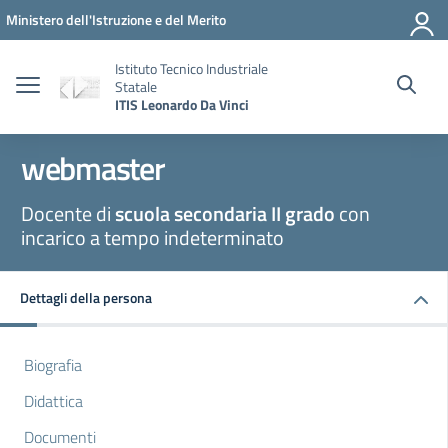
Vai ai contenuti
Vai al menu di navigazione
Vai al footer
Ministero dell'Istruzione e del Merito
Istituto Tecnico Industriale
Statale
ITIS Leonardo Da Vinci
webmaster
Docente di
scuola secondaria II grado
con
incarico a tempo indeterminato
Dettagli della persona
Biografia
Didattica
Documenti