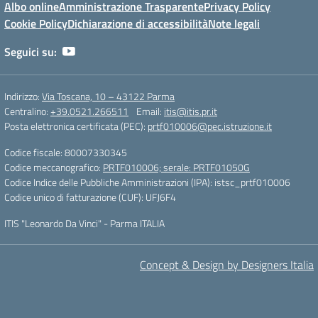
Albo online
Amministrazione Trasparente
Privacy Policy
Cookie Policy
Dichiarazione di accessibilità
Note legali
Seguici su:
Indirizzo:
Via Toscana, 10 – 43122 Parma
Centralino:
+39.0521.266511
Email:
itis@itis.pr.it
Posta elettronica certificata (PEC):
prtf010006@pec.istruzione.it
Codice fiscale: 80007330345
Codice meccanografico:
PRTF010006; serale: PRTF01050G
Codice Indice delle Pubbliche Amministrazioni (IPA): istsc_prtf010006
Codice unico di fatturazione (CUF): UFJ6F4
ITIS "Leonardo Da Vinci" - Parma ITALIA
Concept & Design by Designers Italia