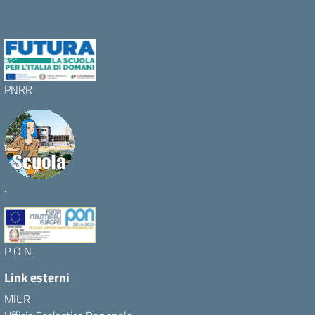
PNRR
.
P O N
Link esterni
MIUR