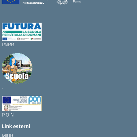
Parma
PNRR
.
P O N
Link esterni
MIUR