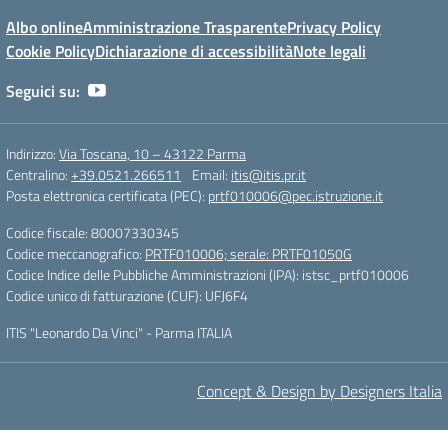
Albo online
Amministrazione Trasparente
Privacy Policy
Cookie Policy
Dichiarazione di accessibilità
Note legali
Seguici su:
Indirizzo:
Via Toscana, 10 – 43122 Parma
Centralino:
+39.0521.266511
Email:
itis@itis.pr.it
Posta elettronica certificata (PEC):
prtf010006@pec.istruzione.it
Codice fiscale: 80007330345
Codice meccanografico:
PRTF010006; serale: PRTF01050G
Codice Indice delle Pubbliche Amministrazioni (IPA): istsc_prtf010006
Codice unico di fatturazione (CUF): UFJ6F4
ITIS "Leonardo Da Vinci" - Parma ITALIA
Concept & Design by Designers Italia