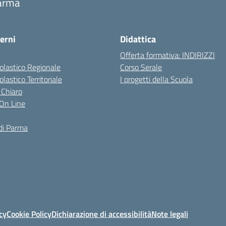
arma
erni
Didattica
Offerta formativa: INDIRIZZI
colastico Regionale
Corso Serale
olastico Territoriale
I progetti della Scuola
 Chiaro
i On Line
di Parma
cy
Cookie Policy
Dichiarazione di accessibilità
Note legali