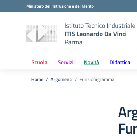
Vai ai contenuti
Vai al menu di navigazione
Vai al footer
Ministero dell'Istruzione e del Merito
Istituto Tecnico Industriale
ITIS Leonardo Da Vinci
Parma
Scuola
Servizi
Novità
Didattica
Home
Argomenti
Funzionigramma
Ar
Fu