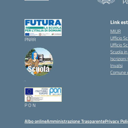
P
Link est
MIUR
Ufficio S
PNRR
Ufficio Sc
Scuola in
Iscrizion
Invalsi
Comune 
.
P O N
Albo online
Amministrazione Trasparente
Privacy Poli