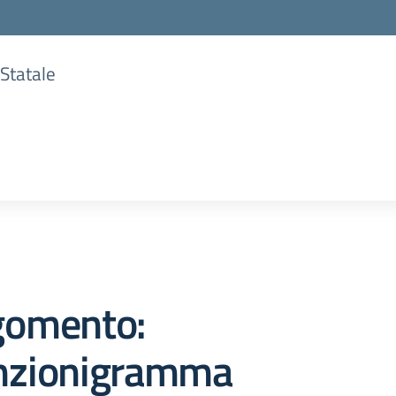
 Statale
gomento:
nzionigramma