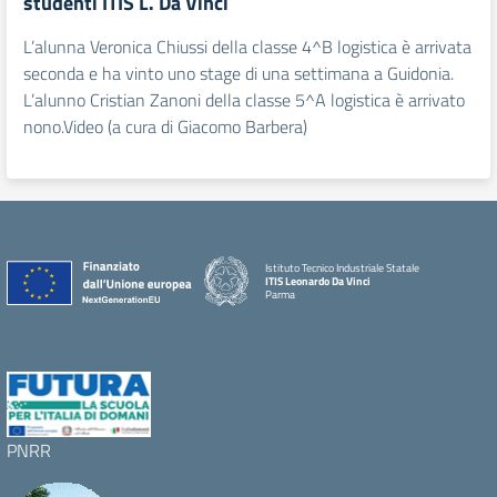
studenti ITIS L. Da Vinci
L’alunna Veronica Chiussi della classe 4^B logistica è arrivata
seconda e ha vinto uno stage di una settimana a Guidonia.
L’alunno Cristian Zanoni della classe 5^A logistica è arrivato
nono.Video (a cura di Giacomo Barbera)
Istituto Tecnico Industriale Statale
ITIS Leonardo Da Vinci
Parma
PNRR