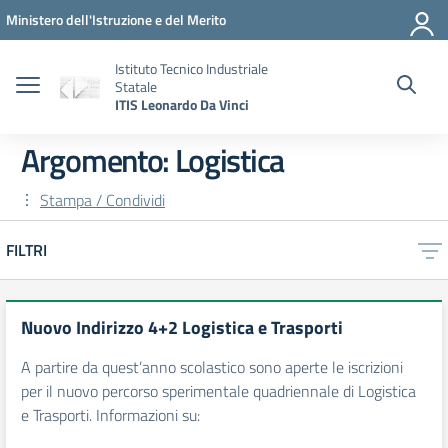
Vai ai contenuti
Vai al menu di navigazione
Vai al footer
Ministero dell'Istruzione e del Merito
Istituto Tecnico Industriale
Statale
ITIS Leonardo Da Vinci
Argomento: Logistica
Stampa / Condividi
FILTRI
Nuovo Indirizzo 4+2 Logistica e Trasporti
A partire da quest’anno scolastico sono aperte le iscrizioni
per il nuovo percorso sperimentale quadriennale di Logistica
e Trasporti. Informazioni su: