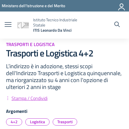
Vai ai contenuti
Vai al menu di navigazione
Vai al footer
Ministero dell'Istruzione e del Merito
Istituto Tecnico Industriale
Statale
ITIS Leonardo Da Vinci
TRASPORTI E LOGISTICA
Trasporti e Logistica 4+2
L’indirizzo è in adozione, stessi scopi
dell'Indirizzo Trasporti e Logistica quinquennale,
ma riorganizzato su 4 anni con l'opzione di
ulteriori 2 anni in stage
Stampa / Condividi
Argomenti
4+2
Logistica
Trasporti