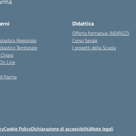
arma
erni
Didattica
Offerta formativa: INDIRIZZI
colastico Regionale
Corso Serale
olastico Territoriale
I progetti della Scuola
 Chiaro
i On Line
di Parma
cy
Cookie Policy
Dichiarazione di accessibilità
Note legali