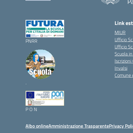
P
Link est
MIUR
Ufficio S
PNRR
Ufficio Sc
Scuola in
Iscrizion
Invalsi
Comune 
.
P O N
Albo online
Amministrazione Trasparente
Privacy Poli