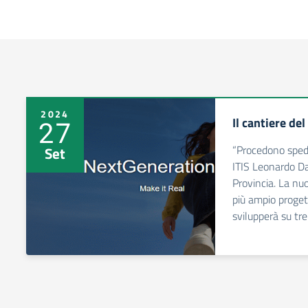
2024
Il cantiere de
27
“Procedono spedit
Set
ITIS Leonardo Da 
Provincia. La nu
più ampio progett
svilupperà su tre 