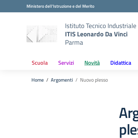
Vai ai contenuti
Vai al menu di navigazione
Vai al footer
Ministero dell'Istruzione e del Merito
Istituto Tecnico Industriale
ITIS Leonardo Da Vinci
Parma
Scuola
Servizi
Novità
Didattica
Home
Argomenti
Nuovo plesso
Ar
pl