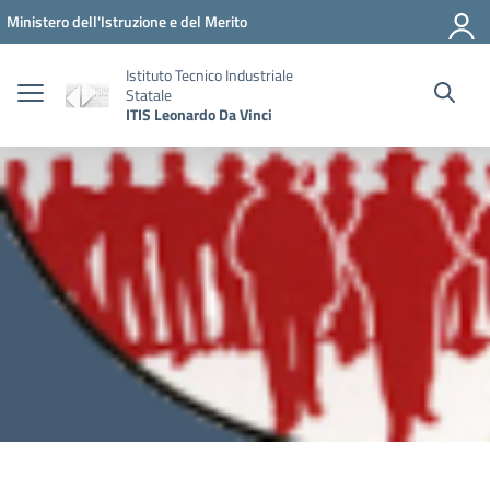
Vai ai contenuti
Vai al menu di navigazione
Vai al footer
Ministero dell'Istruzione e del Merito
Istituto Tecnico Industriale
Statale
ITIS Leonardo Da Vinci