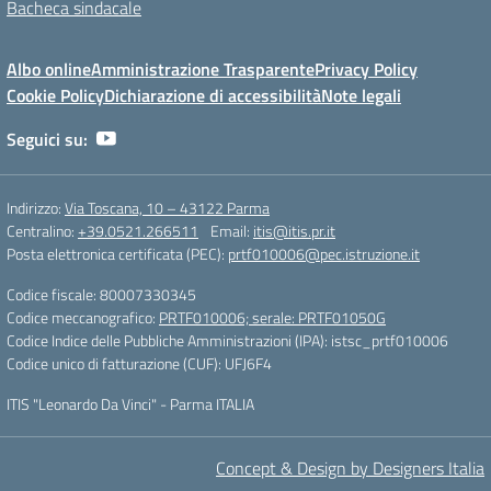
Bacheca sindacale
Albo online
Amministrazione Trasparente
Privacy Policy
Cookie Policy
Dichiarazione di accessibilità
Note legali
Seguici su:
Indirizzo:
Via Toscana, 10 – 43122 Parma
Centralino:
+39.0521.266511
Email:
itis@itis.pr.it
Posta elettronica certificata (PEC):
prtf010006@pec.istruzione.it
Codice fiscale: 80007330345
Codice meccanografico:
PRTF010006; serale: PRTF01050G
Codice Indice delle Pubbliche Amministrazioni (IPA): istsc_prtf010006
Codice unico di fatturazione (CUF): UFJ6F4
ITIS "Leonardo Da Vinci" - Parma ITALIA
Concept & Design by Designers Italia