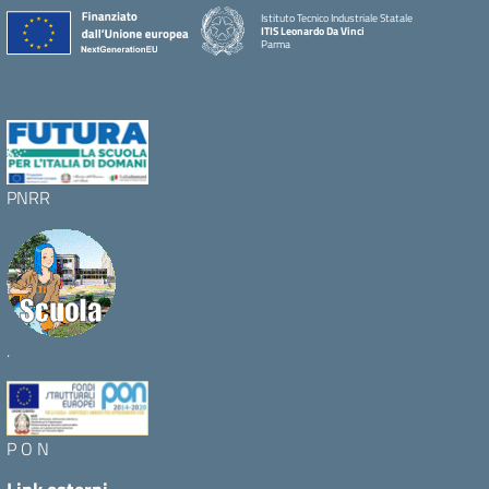
Istituto Tecnico Industriale Statale
ITIS Leonardo Da Vinci
Parma
PNRR
.
P O N