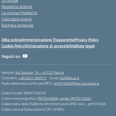
Le notizie
Rassegna stampa
Le circolari Pubbliche
Calendario eventi
Bacheca sindacale
Albo online
Amministrazione Trasparente
Privacy Policy
Cookie Policy
Dichiarazione di accessibilità
Note legali
Seguici su:
Indirizzo:
Via Toscana, 10 – 43122 Parma
Centralino:
+39.0521.266511
Email:
itis@itis.pr.it
Posta elettronica certificata (PEC):
prtf010006@pec.istruzione.it
Codice fiscale: 80007330345
Codice meccanografico:
PRTF010006; serale: PRTF01050G
Codice Indice delle Pubbliche Amministrazioni (IPA): istsc_prtf010006
Codice unico di fatturazione (CUF): UFJ6F4