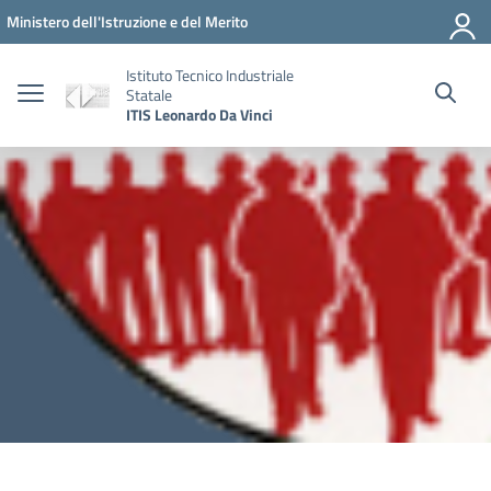
Vai ai contenuti
Vai al menu di navigazione
Vai al footer
Ministero dell'Istruzione e del Merito
Istituto Tecnico Industriale
Statale
ITIS Leonardo Da Vinci