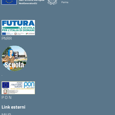
Parma
PNRR
.
P O N
Link esterni
MIUR