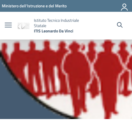
Vai ai contenuti
Vai al menu di navigazione
Vai al footer
Ministero dell'Istruzione e del Merito
Istituto Tecnico Industriale
Statale
ITIS Leonardo Da Vinci