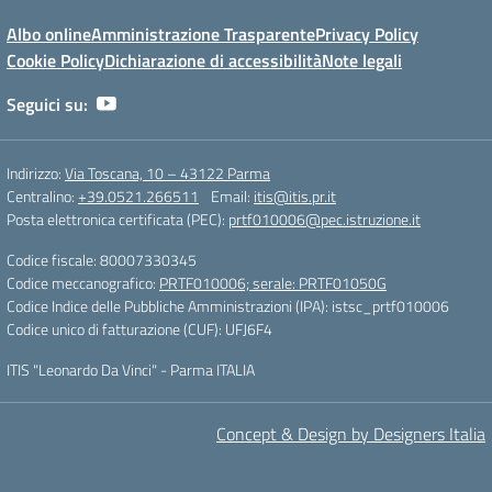
Albo online
Amministrazione Trasparente
Privacy Policy
Cookie Policy
Dichiarazione di accessibilità
Note legali
Seguici su:
Indirizzo:
Via Toscana, 10 – 43122 Parma
Centralino:
+39.0521.266511
Email:
itis@itis.pr.it
Posta elettronica certificata (PEC):
prtf010006@pec.istruzione.it
Codice fiscale: 80007330345
Codice meccanografico:
PRTF010006; serale: PRTF01050G
Codice Indice delle Pubbliche Amministrazioni (IPA): istsc_prtf010006
Codice unico di fatturazione (CUF): UFJ6F4
ITIS "Leonardo Da Vinci" - Parma ITALIA
Concept & Design by Designers Italia