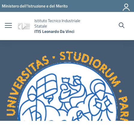
Vai ai contenuti
Vai al menu di navigazione
Vai al footer
Ministero dell'Istruzione e del Merito
Istituto Tecnico Industriale
Statale
ITIS Leonardo Da Vinci