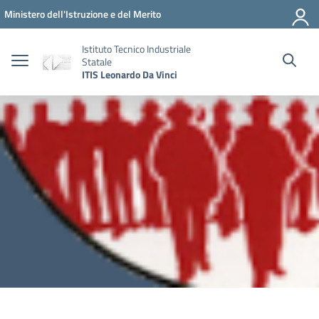
Vai ai contenuti
Vai al menu di navigazione
Vai al footer
Ministero dell'Istruzione e del Merito
Istituto Tecnico Industriale
Statale
ITIS Leonardo Da Vinci