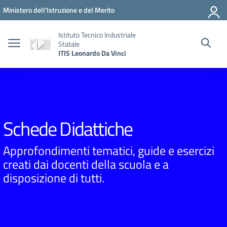
Vai ai contenuti
Vai al menu di navigazione
Vai al footer
Ministero dell'Istruzione e del Merito
Istituto Tecnico Industriale
Statale
ITIS Leonardo Da Vinci
Schede Didattiche
Approfondimenti tematici, guide e esercizi
creati dai docenti della scuola e a
disposizione di tutti.