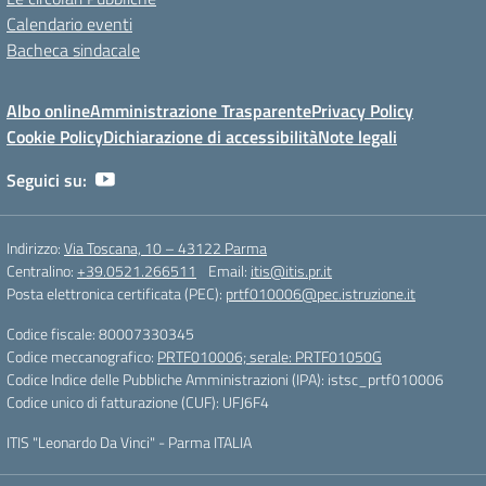
Calendario eventi
Bacheca sindacale
Albo online
Amministrazione Trasparente
Privacy Policy
Cookie Policy
Dichiarazione di accessibilità
Note legali
Seguici su:
Indirizzo:
Via Toscana, 10 – 43122 Parma
Centralino:
+39.0521.266511
Email:
itis@itis.pr.it
Posta elettronica certificata (PEC):
prtf010006@pec.istruzione.it
Codice fiscale: 80007330345
Codice meccanografico:
PRTF010006; serale: PRTF01050G
Codice Indice delle Pubbliche Amministrazioni (IPA): istsc_prtf010006
Codice unico di fatturazione (CUF): UFJ6F4
ITIS "Leonardo Da Vinci" - Parma ITALIA