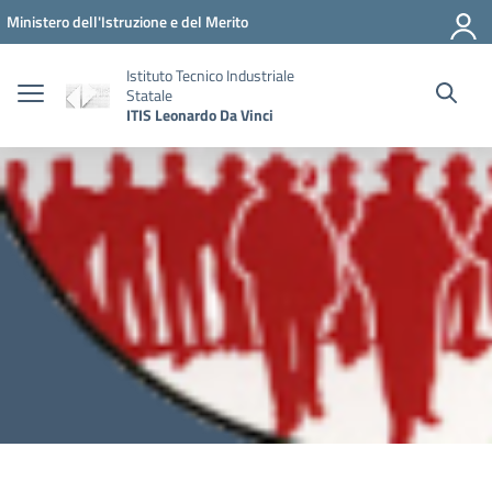
Vai ai contenuti
Vai al menu di navigazione
Vai al footer
Ministero dell'Istruzione e del Merito
Istituto Tecnico Industriale
Statale
ITIS Leonardo Da Vinci