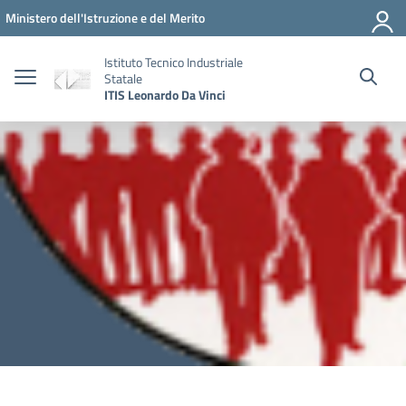
Vai ai contenuti
Vai al menu di navigazione
Vai al footer
Ministero dell'Istruzione e del Merito
Istituto Tecnico Industriale
Statale
ITIS Leonardo Da Vinci