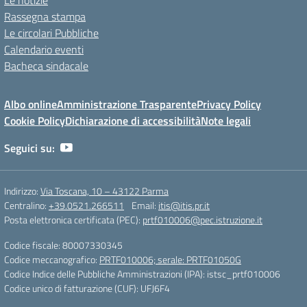
Le notizie
Rassegna stampa
Le circolari Pubbliche
Calendario eventi
Bacheca sindacale
Albo online
Amministrazione Trasparente
Privacy Policy
Cookie Policy
Dichiarazione di accessibilità
Note legali
Seguici su:
Indirizzo:
Via Toscana, 10 – 43122 Parma
Centralino:
+39.0521.266511
Email:
itis@itis.pr.it
Posta elettronica certificata (PEC):
prtf010006@pec.istruzione.it
Codice fiscale: 80007330345
Codice meccanografico:
PRTF010006; serale: PRTF01050G
Codice Indice delle Pubbliche Amministrazioni (IPA): istsc_prtf010006
Codice unico di fatturazione (CUF): UFJ6F4