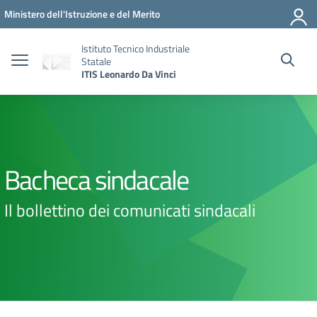
Vai ai contenuti
Vai al menu di navigazione
Vai al footer
Ministero dell'Istruzione e del Merito
Istituto Tecnico Industriale
Statale
ITIS Leonardo Da Vinci
Bacheca sindacale
Il bollettino dei comunicati sindacali