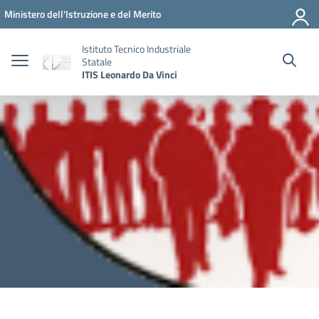
Vai ai contenuti
Vai al menu di navigazione
Vai al footer
Ministero dell'Istruzione e del Merito
Istituto Tecnico Industriale
Statale
ITIS Leonardo Da Vinci