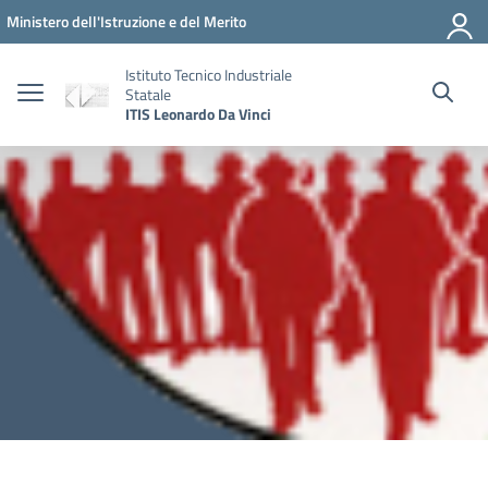
Vai ai contenuti
Vai al menu di navigazione
Vai al footer
Ministero dell'Istruzione e del Merito
Istituto Tecnico Industriale
Statale
ITIS Leonardo Da Vinci