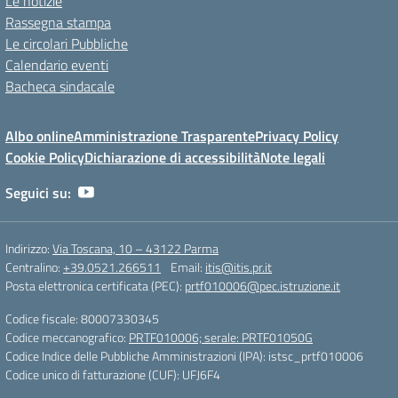
Le notizie
Rassegna stampa
Le circolari Pubbliche
Calendario eventi
Bacheca sindacale
Albo online
Amministrazione Trasparente
Privacy Policy
Cookie Policy
Dichiarazione di accessibilità
Note legali
Seguici su:
Indirizzo:
Via Toscana, 10 – 43122 Parma
Centralino:
+39.0521.266511
Email:
itis@itis.pr.it
Posta elettronica certificata (PEC):
prtf010006@pec.istruzione.it
Codice fiscale: 80007330345
Codice meccanografico:
PRTF010006; serale: PRTF01050G
Codice Indice delle Pubbliche Amministrazioni (IPA): istsc_prtf010006
Codice unico di fatturazione (CUF): UFJ6F4