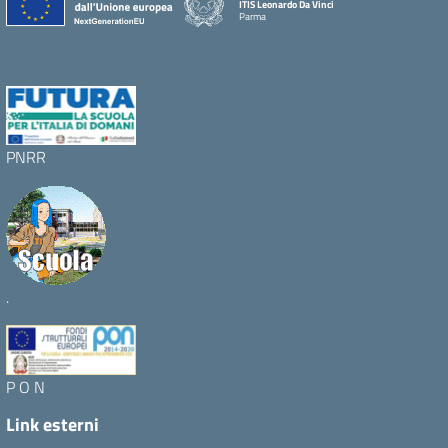
ITIS Leonardo Da Vinci
Parma
PNRR
.
P O N
Link esterni