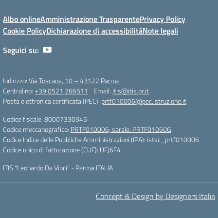
Albo online
Amministrazione Trasparente
Privacy Policy
Cookie Policy
Dichiarazione di accessibilità
Note legali
Seguici su:
Indirizzo:
Via Toscana, 10 – 43122 Parma
Centralino:
+39.0521.266511
Email:
itis@itis.pr.it
Posta elettronica certificata (PEC):
prtf010006@pec.istruzione.it
Codice fiscale: 80007330345
Codice meccanografico:
PRTF010006; serale: PRTF01050G
Codice Indice delle Pubbliche Amministrazioni (IPA): istsc_prtf010006
Codice unico di fatturazione (CUF): UFJ6F4
ITIS "Leonardo Da Vinci" - Parma ITALIA
Concept & Design by Designers Italia