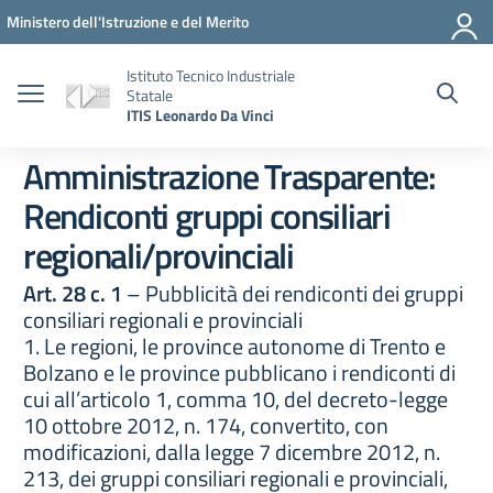
Vai ai contenuti
Vai al menu di navigazione
Vai al footer
Ministero dell'Istruzione e del Merito
Istituto Tecnico Industriale
Statale
ITIS Leonardo Da Vinci
Amministrazione Trasparente:
Rendiconti gruppi consiliari
regionali/provinciali
Art. 28 c. 1
– Pubblicità dei rendiconti dei gruppi
consiliari regionali e provinciali
1. Le regioni, le province autonome di Trento e
Bolzano e le province pubblicano i rendiconti di
cui all’articolo 1, comma 10, del decreto-legge
10 ottobre 2012, n. 174, convertito, con
modificazioni, dalla legge 7 dicembre 2012, n.
213, dei gruppi consiliari regionali e provinciali,