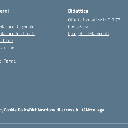
erni
Didattica
Offerta formativa: INDIRIZZI
colastico Regionale
Corso Serale
olastico Territoriale
I progetti della Scuola
 Chiaro
i On Line
di Parma
cy
Cookie Policy
Dichiarazione di accessibilità
Note legali