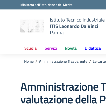
Vai ai contenuti
Vai al menu di navigazione
Vai al footer
Ministero dell'Istruzione e del Merito
Istituto Tecnico Industriale
ITIS Leonardo Da Vinci
Parma
Scuola
Servizi
Novità
Didattica
Home
Amministrazione Trasparente
Le carte
Amministrazione T
valutazione della 