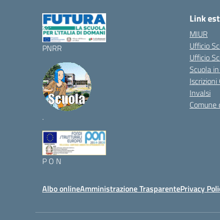
Link est
MIUR
Ufficio S
PNRR
Ufficio Sc
Scuola in
Iscrizion
Invalsi
Comune 
.
P O N
Albo online
Amministrazione Trasparente
Privacy Poli