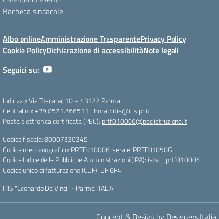
Bacheca sindacale
Albo online
Amministrazione Trasparente
Privacy Policy
Cookie Policy
Dichiarazione di accessibilità
Note legali
Seguici su:
Indirizzo:
Via Toscana, 10 – 43122 Parma
Centralino:
+39.0521.266511
Email:
itis@itis.pr.it
Posta elettronica certificata (PEC):
prtf010006@pec.istruzione.it
Codice fiscale: 80007330345
Codice meccanografico:
PRTF010006; serale: PRTF01050G
Codice Indice delle Pubbliche Amministrazioni (IPA): istsc_prtf010006
Codice unico di fatturazione (CUF): UFJ6F4
ITIS "Leonardo Da Vinci" - Parma ITALIA
Concept & Design by Designers Italia