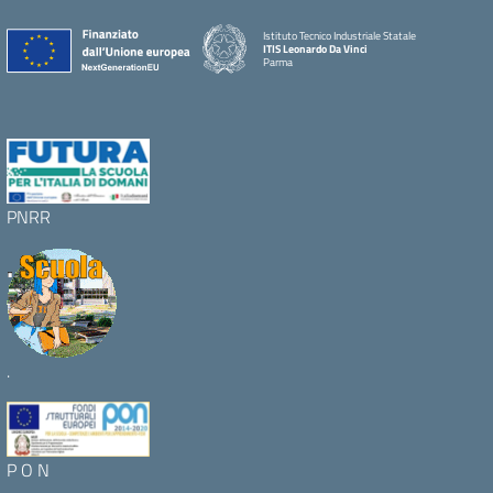
Istituto Tecnico Industriale Statale
ITIS Leonardo Da Vinci
Parma
PNRR
.
P O N