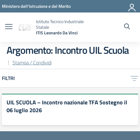
Vai ai contenuti
Vai al menu di navigazione
Vai al footer
Ministero dell'Istruzione e del Merito
Istituto Tecnico Industriale
Statale
ITIS Leonardo Da Vinci
Argomento: Incontro UIL Scuola
Stampa / Condividi
FILTRI
UIL SCUOLA – Incontro nazionale TFA Sostegno il
06 luglio 2026