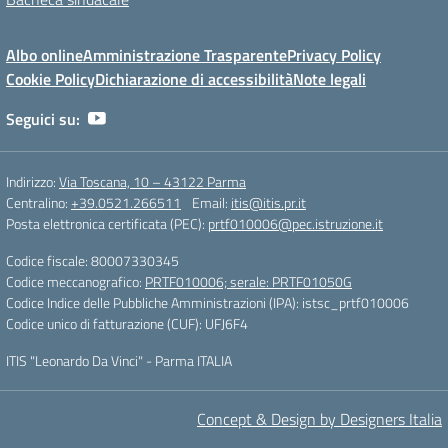
Albo online
Amministrazione Trasparente
Privacy Policy
Cookie Policy
Dichiarazione di accessibilità
Note legali
Seguici su:
Indirizzo:
Via Toscana, 10 – 43122 Parma
Centralino:
+39.0521.266511
Email:
itis@itis.pr.it
Posta elettronica certificata (PEC):
prtf010006@pec.istruzione.it
Codice fiscale: 80007330345
Codice meccanografico:
PRTF010006; serale: PRTF01050G
Codice Indice delle Pubbliche Amministrazioni (IPA): istsc_prtf010006
Codice unico di fatturazione (CUF): UFJ6F4
ITIS "Leonardo Da Vinci" - Parma ITALIA
Concept & Design by Designers Italia