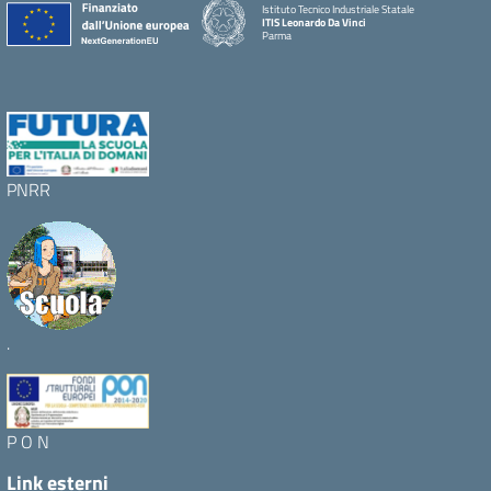
Istituto Tecnico Industriale Statale
ITIS Leonardo Da Vinci
Parma
PNRR
.
P O N
Link esterni