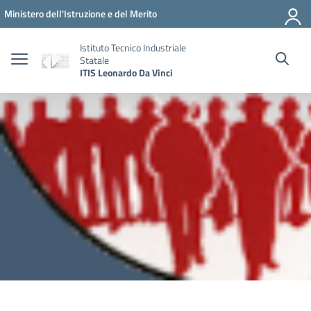
Vai ai contenuti
Vai al menu di navigazione
Vai al footer
Ministero dell'Istruzione e del Merito
Istituto Tecnico Industriale
Statale
ITIS Leonardo Da Vinci