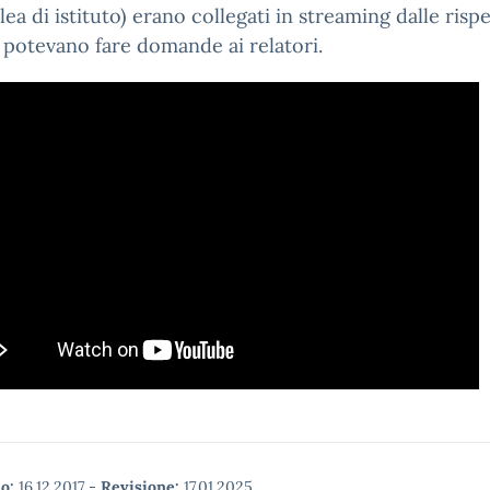
ea di istituto) erano collegati in streaming dalle rispe
e potevano fare domande ai relatori.
o:
16.12.2017
-
Revisione:
17.01.2025