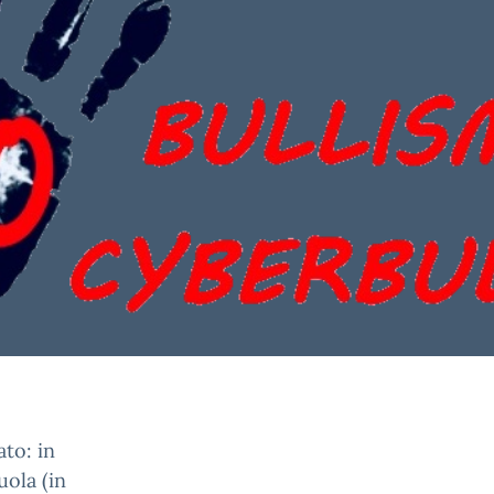
ato: in
uola (in