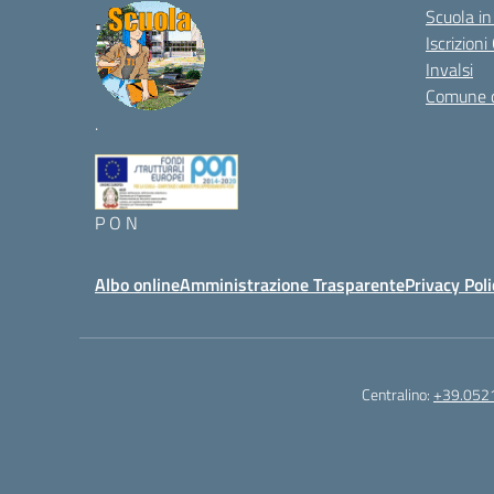
Scuola in
Iscrizion
Invalsi
Comune 
.
P O N
Albo online
Amministrazione Trasparente
Privacy Poli
Centralino:
+39.052