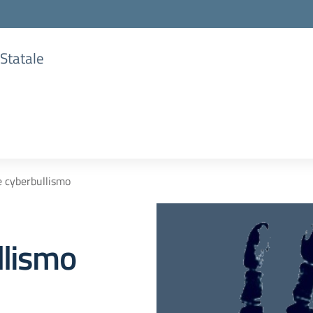
 Statale
e cyberbullismo
llismo