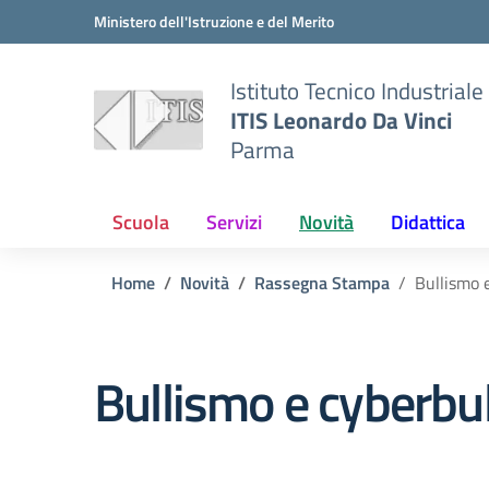
Vai ai contenuti
Vai al menu di navigazione
Vai al footer
Ministero dell'Istruzione e del Merito
Istituto Tecnico Industriale
ITIS Leonardo Da Vinci
Parma
Scuola
Servizi
Novità
Didattica
Home
Novità
Rassegna Stampa
Bullismo 
Bullismo e cyberbu