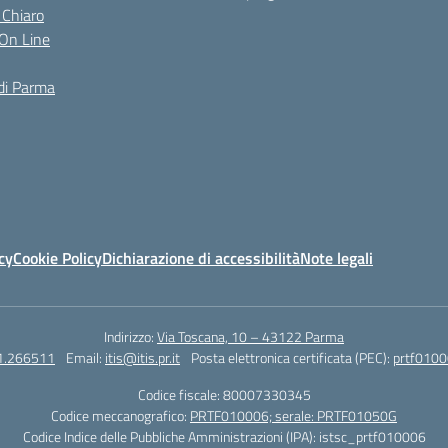
 Chiaro
i On Line
di Parma
cy
Cookie Policy
Dichiarazione di accessibilità
Note legali
Indirizzo:
Via Toscana, 10 – 43122 Parma
1.266511
Email:
itis@itis.pr.it
Posta elettronica certificata (PEC):
prtf0100
Codice fiscale: 80007330345
Codice meccanografico:
PRTF010006; serale: PRTF01050G
Codice Indice delle Pubbliche Amministrazioni (IPA): istsc_prtf010006