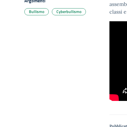
Argomenti
assembl
Bullismo
Cyberbullismo
classi 
Pubblicat