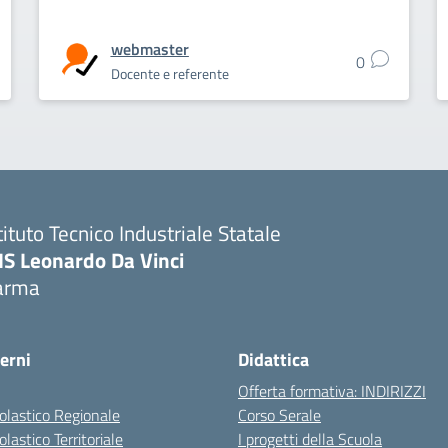
webmaster
0
Docente e referente
tituto Tecnico Industriale Statale
IS Leonardo Da Vinci
arma
erni
Didattica
Offerta formativa: INDIRIZZI
colastico Regionale
Corso Serale
olastico Territoriale
I progetti della Scuola