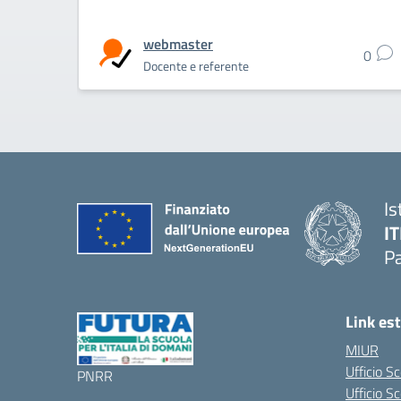
webmaster
0
Docente e referente
Is
IT
P
Link est
MIUR
Ufficio S
PNRR
Ufficio Sc