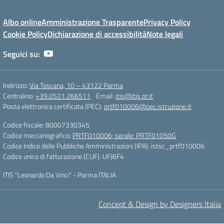
Albo online
Amministrazione Trasparente
Privacy Policy
Cookie Policy
Dichiarazione di accessibilità
Note legali
Seguici su:
Indirizzo:
Via Toscana, 10 – 43122 Parma
Centralino:
+39.0521.266511
Email:
itis@itis.pr.it
Posta elettronica certificata (PEC):
prtf010006@pec.istruzione.it
Codice fiscale: 80007330345
Codice meccanografico:
PRTF010006; serale: PRTF01050G
Codice Indice delle Pubbliche Amministrazioni (IPA): istsc_prtf010006
Codice unico di fatturazione (CUF): UFJ6F4
ITIS "Leonardo Da Vinci" - Parma ITALIA
Concept & Design by Designers Italia