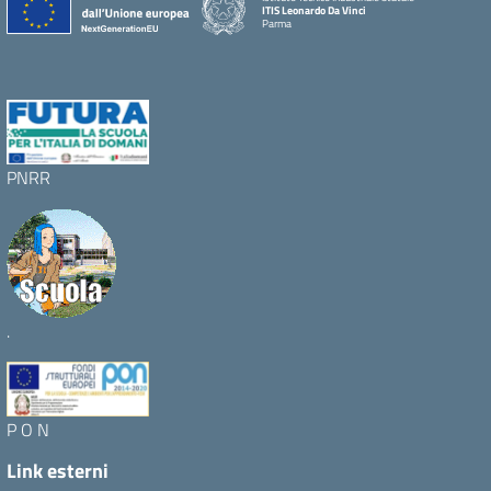
ITIS Leonardo Da Vinci
Parma
PNRR
.
P O N
Link esterni