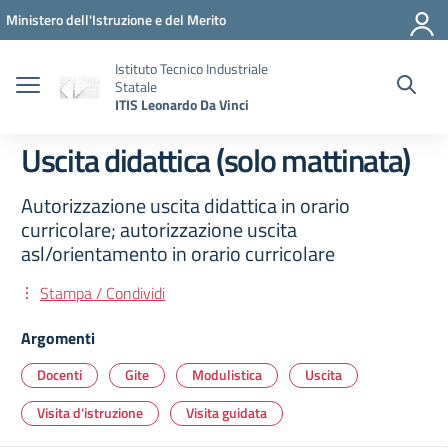
Vai ai contenuti
Vai al menu di navigazione
Vai al footer
Ministero dell'Istruzione e del Merito
Istituto Tecnico Industriale
Statale
ITIS Leonardo Da Vinci
Uscita didattica (solo mattinata)
Autorizzazione uscita didattica in orario
curricolare; autorizzazione uscita
asl/orientamento in orario curricolare
Stampa / Condividi
Argomenti
Docenti
Gite
Modulistica
Uscita
Visita d'istruzione
Visita guidata