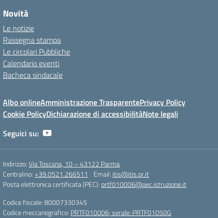
Novità
Le notizie
Rassegna stampa
Le circolari Pubbliche
Calendario eventi
Bacheca sindacale
Albo online
Amministrazione Trasparente
Privacy Policy
Cookie Policy
Dichiarazione di accessibilità
Note legali
Seguici su:
Indirizzo:
Via Toscana, 10 – 43122 Parma
Centralino:
+39.0521.266511
Email:
itis@itis.pr.it
Posta elettronica certificata (PEC):
prtf010006@pec.istruzione.it
Codice fiscale: 80007330345
Codice meccanografico:
PRTF010006; serale: PRTF01050G