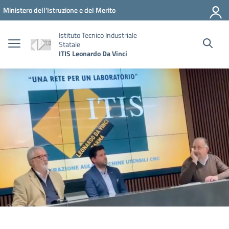
Vai ai contenuti
Vai al menu di navigazione
Vai al footer
Ministero dell'Istruzione e del Merito
Istituto Tecnico Industriale
Statale
ITIS Leonardo Da Vinci