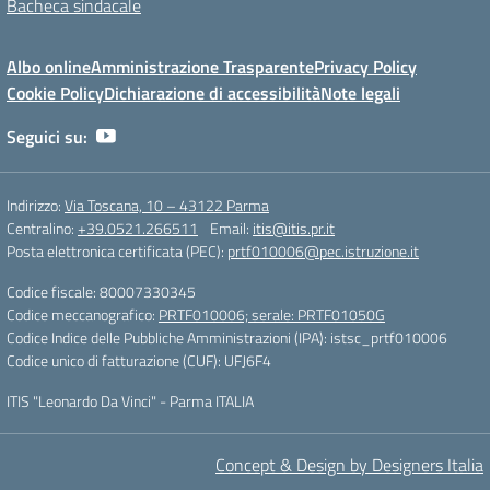
Bacheca sindacale
Albo online
Amministrazione Trasparente
Privacy Policy
Cookie Policy
Dichiarazione di accessibilità
Note legali
Seguici su:
Indirizzo:
Via Toscana, 10 – 43122 Parma
Centralino:
+39.0521.266511
Email:
itis@itis.pr.it
Posta elettronica certificata (PEC):
prtf010006@pec.istruzione.it
Codice fiscale: 80007330345
Codice meccanografico:
PRTF010006; serale: PRTF01050G
Codice Indice delle Pubbliche Amministrazioni (IPA): istsc_prtf010006
Codice unico di fatturazione (CUF): UFJ6F4
ITIS "Leonardo Da Vinci" - Parma ITALIA
Concept & Design by Designers Italia