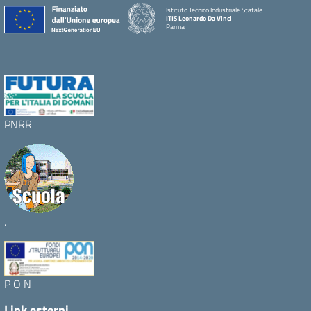
Istituto Tecnico Industriale Statale
ITIS Leonardo Da Vinci
Parma
PNRR
.
P O N
Link esterni