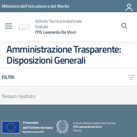
Vai ai contenuti
Vai al menu di navigazione
Vai al footer
Ministero dell'Istruzione e del Merito
Istituto Tecnico Industriale
Statale
ITIS Leonardo Da Vinci
Amministrazione Trasparente:
Disposizioni Generali
FILTRI
Nessun risultato
Istituto Tecnico Industriale Statale
ITIS Leonardo Da Vinci
Parma