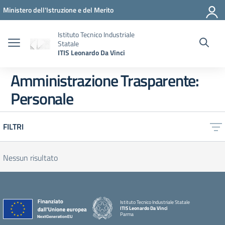
Vai ai contenuti
Vai al menu di navigazione
Vai al footer
Ministero dell'Istruzione e del Merito
Istituto Tecnico Industriale
Statale
ITIS Leonardo Da Vinci
Amministrazione Trasparente:
Personale
FILTRI
Nessun risultato
Istituto Tecnico Industriale Statale
ITIS Leonardo Da Vinci
Parma