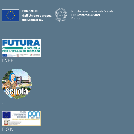
Istituto Tecnico Industriale Statale
ITIS Leonardo Da Vinci
Parma
PNRR
.
P O N