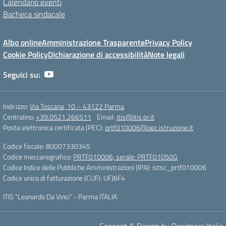
Calendario eventi
Bacheca sindacale
Albo online
Amministrazione Trasparente
Privacy Policy
Cookie Policy
Dichiarazione di accessibilità
Note legali
Seguici su:
Indirizzo:
Via Toscana, 10 – 43122 Parma
Centralino:
+39.0521.266511
Email:
itis@itis.pr.it
Posta elettronica certificata (PEC):
prtf010006@pec.istruzione.it
Codice fiscale: 80007330345
Codice meccanografico:
PRTF010006; serale: PRTF01050G
Codice Indice delle Pubbliche Amministrazioni (IPA): istsc_prtf010006
Codice unico di fatturazione (CUF): UFJ6F4
ITIS "Leonardo Da Vinci" - Parma ITALIA