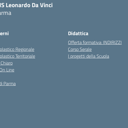
IS Leonardo Da Vinci
arma
erni
Didattica
Offerta formativa: INDIRIZZI
colastico Regionale
Corso Serale
olastico Territoriale
I progetti della Scuola
 Chiaro
i On Line
di Parma