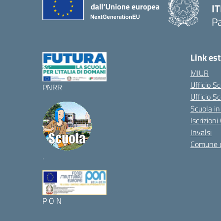
IT
P
Link est
MIUR
Ufficio S
PNRR
Ufficio Sc
Scuola in
Iscrizion
Invalsi
Comune 
.
P O N