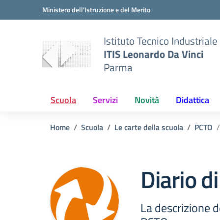
Vai ai contenuti
Vai al menu di navigazione
Vai al footer
Ministero dell'Istruzione e del Merito
Istituto Tecnico Industriale
ITIS Leonardo Da Vinci
Parma
Scuola
Servizi
Novità
Didattica
Home
Scuola
Le carte della scuola
PCTO
Diario d
La descrizione d