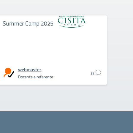
Summer Camp 2025
La N
webmaster
0
Docente e referente